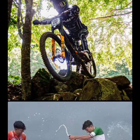
sprayke_bike
Lug 19